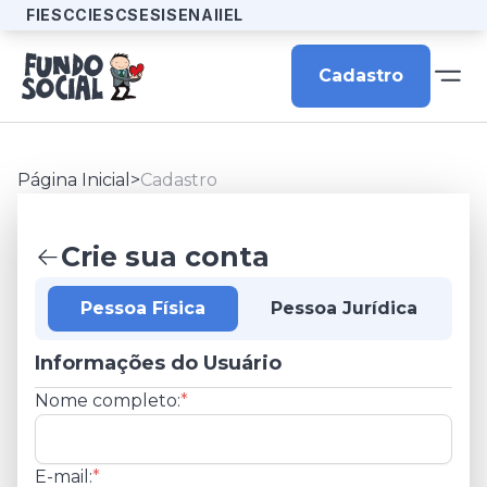
FIESC
CIESC
SESI
SENAI
IEL
Cadastro
Página Inicial
>
Cadastro
Crie sua conta
Pessoa Física
Pessoa Jurídica
Informações do Usuário
Nome completo:
*
E-mail:
*