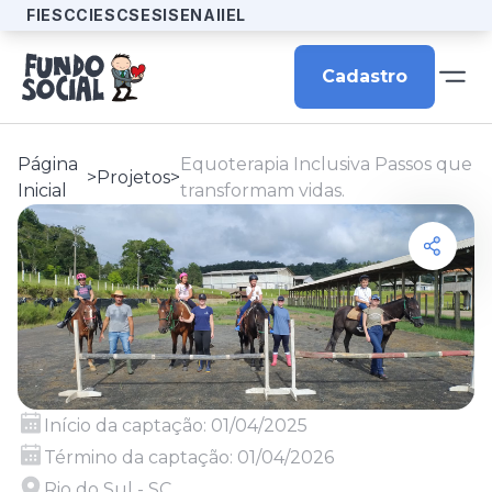
FIESC
CIESC
SESI
SENAI
IEL
Cadastro
Página
Equoterapia Inclusiva Passos que
>
Projetos
>
Inicial
transformam vidas.
Início da captação:
01/04/2025
Término da captação:
01/04/2026
Rio do Sul - SC