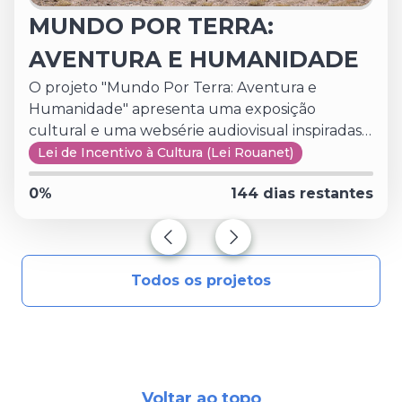
MUNDO POR TERRA:
AVENTURA E HUMANIDADE
O projeto "Mundo Por Terra: Aventura e
Humanidade" apresenta uma exposição
cultural e uma websérie audiovisual inspiradas
nas expedições realizadas por Roy Rudnick e
Lei de Incentivo à Cultura (Lei Rouanet)
Michelle Weiss, que percorreram o planeta em
0
%
144
dias restantes
veículos adaptados durante mais de
uma década. A exposição reúne fotografias,
vídeos, objetos e documentos originais das
viagens, revelando culturas, paisagens emodos
Todos os projetos
de vida de diferentes povos. A websérie,
composta por 20 episódios, utiliza o acervo
como base narrativa, combinandoimagens de
arquivo e reflexões pessoais do casal sobre
diversidade, território, desafios e aprendizados,
transformando a aventura em conhecimento e
Voltar ao topo