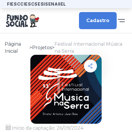
FIESC
CIESC
SESI
SENAI
IEL
Cadastro
Página
Festival Internacional Música
>
Projetos
>
Inicial
na Serra
Início da captação:
26/09/2024