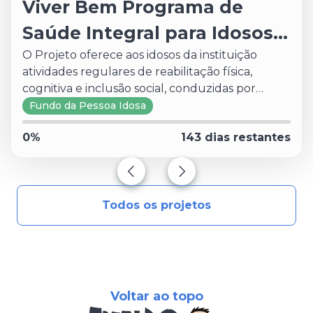
Viver Bem Programa de
Saúde Integral para Idosos
do Abrigo dos Velhinhos de
O Projeto oferece aos idosos da instituição
atividades regulares de reabilitação física,
Tubarao
cognitiva e inclusão social, conduzidas por
profissionais especializados, como educadores
Promovendo a qualidade de vida desses idosos
Fundo da Pessoa Idosa
físicos, psicólogos, fisioterapeutas, assistentes
por meio de serviços especializados, garantindo
0
%
143
dias restantes
sociais , professor de teatro e musicoterapeutas.
um envelhecimento mais digno e ativo.
Todos os projetos
Voltar ao topo