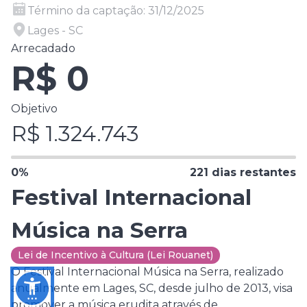
Término da captação:
31/12/2025
Lages - SC
Arrecadado
R$
0
Objetivo
R$
1.324.743
0
%
221
dias restantes
Festival Internacional
Música na Serra
Lei de Incentivo à Cultura (Lei Rouanet)
O Festival Internacional Música na Serra, realizado
anualmente em Lages, SC, desde julho de 2013, visa
promover a música erudita através de