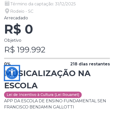
Término da captação:
31/12/2025
Rodeio - SC
Arrecadado
R$
0
Objetivo
R$
199.992
0
%
218
dias restantes
MUSICALIZAÇÃO NA
ESCOLA
Lei de Incentivo à Cultura (Lei Rouanet)
APP DA ESCOLA DE ENSINO FUNDAMENTAL SEN
FRANCISCO BENJAMIN GALLOTTI