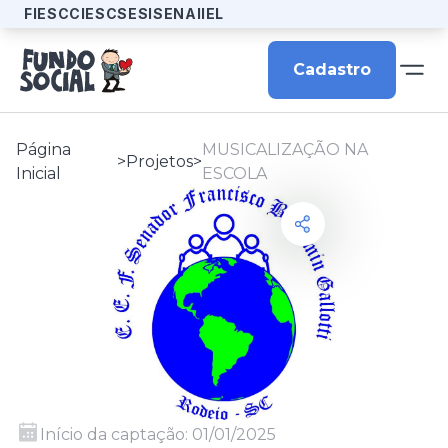
FIESC
CIESC
SESI
SENAI
IEL
Cadastro
Página
MUSICALIZAÇÃO NA
>
Projetos
>
Inicial
ESCOLA
Início da captação:
01/01/2025